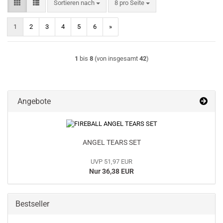
Sortieren nach
pro Seite
Sortieren nach
8 pro Seite
1
2
3
4
5
6
»
1
bis
8
(von insgesamt
42
)
Angebote
ANGEL TEARS SET
UVP 51,97 EUR
Nur 36,38 EUR
Bestseller