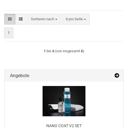
Sortieren nach
pro Seite
Sortieren nach
8 pro Seite
1
1
bis
6
(von insgesamt
6
)
Angebote
NANO COAT V2 SET