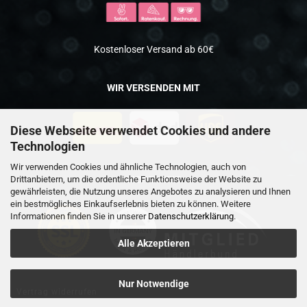
Kostenloser Versand ab 60€
WIR VERSENDEN MIT
Diese Webseite verwendet Cookies und andere
Technologien
Wir verwenden Cookies und ähnliche Technologien, auch von
Drittanbietern, um die ordentliche Funktionsweise der Website zu
SICHERHEIT
gewährleisten, die Nutzung unseres Angebotes zu analysieren und Ihnen
ein bestmögliches Einkaufserlebnis bieten zu können. Weitere
Informationen finden Sie in unserer
Datenschutzerklärung
.
Alle Akzeptieren
Nur Notwendige
Vertrag widerrufen