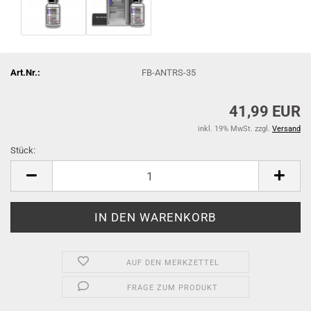
Art.Nr.:
FB-ANTRS-35
41,99 EUR
inkl. 19% MwSt. zzgl.
Versand
Stück:
Stück
AUF DEN MERKZETTEL
FRAGE ZUM PRODUKT