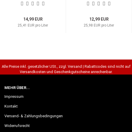
14,99 EUR
12,99 EUR
25,41 EUR pro Liter
25,98 EUR pro Liter
Alle Preise inkl. gesetzlicher USt., zzgl. Versand | Rabattcodes sind nicht auf
Versandkosten und Geschenkgutscheine anrechenbar.
MEHR ÜBER...
Impressum
Kontakt
Versand- & Zahlungsbedingungen
Widerrufsrecht